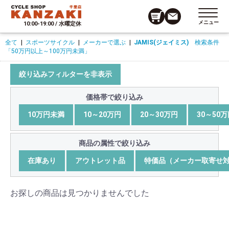
メニュー
10:00-19:00 / 水曜定休
全て
|
スポーツサイクル
|
メーカーで選ぶ
|
JAMIS(ジェイミス)
検索条件
「50万円以上～100万円未満」
絞り込みフィルターを非表示
価格帯で絞り込み
10万円未満
10～20万円
20～30万円
30～50
商品の属性で絞り込み
在庫あり
アウトレット品
特価品（メーカー取寄せ
お探しの商品は見つかりませんでした