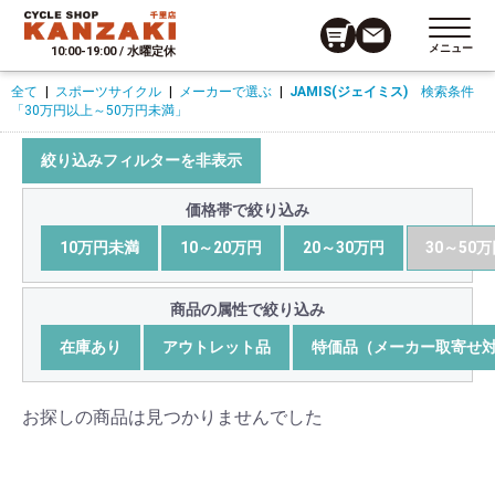
メニュー
10:00-19:00 / 水曜定休
全て
|
スポーツサイクル
|
メーカーで選ぶ
|
JAMIS(ジェイミス)
検索条件
「30万円以上～50万円未満」
絞り込みフィルターを非表示
価格帯で絞り込み
10万円未満
10～20万円
20～30万円
30～50
商品の属性で絞り込み
在庫あり
アウトレット品
特価品（メーカー取寄せ
お探しの商品は見つかりませんでした