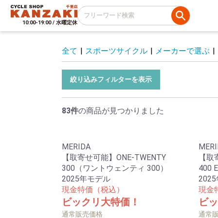
10:00-19:00 / 水曜定休
全て
|
スポーツサイクル
|
メーカーで選ぶ
|
絞り込みフィルターを表示
83件
の商品が見つかりました
MERIDA
MERI
【取寄せ可能】ONE-TWENTY
【取寄
300（ワントウェンティ 300）
400
2025年モデル
202
現金特価（税込）
現金
ビックリ大特価！
ビッ
通常販売価格
通常