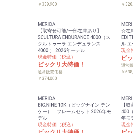
￥339,900
￥328
MERIDA
MERI
【取寄せ可能/一部在庫あり】
☆在庫
SCULTURA ENDURANCE 4000（ス
EDI
クルトゥーラ エンデュランス
ル エ
4000 ） 2026年モデル
現金
現金特価（税込）
ビッ
ビックリ大特価！
通常
通常販売価格
￥638
￥374,000
MERIDA
MERI
BIG.NINE 10K（ビッグナイン テン
【取寄
ケー） フレームセット 2026年モ
400
デル
年モ
現金特価（税込）
現金
ビックリ大特価！
ビッ