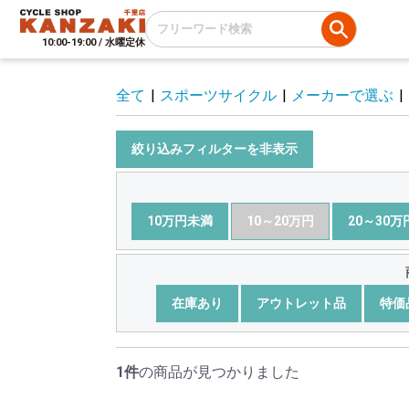
10:00-19:00 / 水曜定休
全て
|
スポーツサイクル
|
メーカーで選ぶ
|
絞り込みフィルターを非表示
10万円未満
10～20万円
20～30万
在庫あり
アウトレット品
特価
1件
の商品が見つかりました