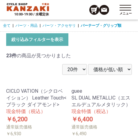
メニュー
10:00-19:00 / 水曜定休
全て
|
パーツ・用品
|
パーツ・アクセサリ
|
バーテープ・グリップ類
絞り込みフィルターを表示
23件
の商品が見つかりました
CICLO VATION（シクロベ
guee
イション） Leather Touch<
SL DUAL METALLIC（エス
ブラック ダイアモンド>
エルデュアルメタリック）
現金特価（税込）
現金特価（税込）
￥6,200
￥6,400
通常販売価格
通常販売価格
￥6,930
￥6,490