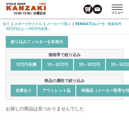
メニュー
10:00-19:00 / 水曜定休
全て
|
スポーツサイクル
|
メーカーで選ぶ
|
RENAULT(ルノー)
検索条件
「50万円以上～100万円未満」
絞り込みフィルターを非表示
価格帯で絞り込み
10万円未満
10～20万円
20～30万円
30～50
商品の属性で絞り込み
在庫あり
アウトレット品
特価品（メーカー取寄せ
お探しの商品は見つかりませんでした