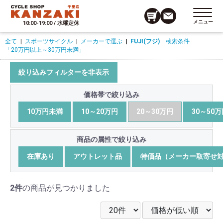
メニュー
10:00-19:00 / 水曜定休
全て
|
スポーツサイクル
|
メーカーで選ぶ
|
FUJI(フジ)
検索条件
「20万円以上～30万円未満」
絞り込みフィルターを非表示
価格帯で絞り込み
10万円未満
10～20万円
20～30万円
30～50
商品の属性で絞り込み
在庫あり
アウトレット品
特価品（メーカー取寄せ
2件
の商品が見つかりました