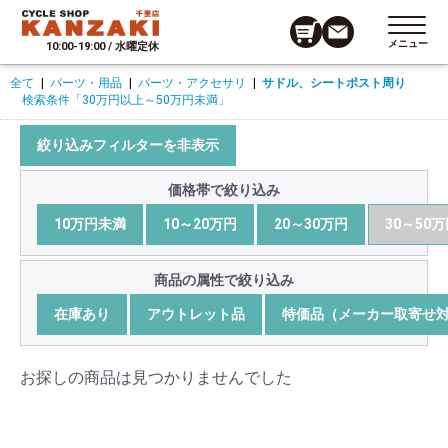
メニュー
10:00-19:00 / 水曜定休
全て
|
パーツ・用品
|
パーツ・アクセサリ
|
サドル、シートポスト周り
検索条件
「30万円以上～50万円未満」
絞り込みフィルターを非表示
価格帯で絞り込み
10万円未満
10～20万円
20～30万円
30～50
商品の属性で絞り込み
在庫あり
アウトレット品
特価品（メーカー取寄せ
お探しの商品は見つかりませんでした