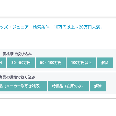
ッズ・ジュニア
検索条件
「10万円以上～20万円未満」
価格帯で絞り込み
円
30～50万円
50～100万円
100万円以上
解除
商品の属性で絞り込み
品（メーカー取寄せ対応）
特価品（在庫のみ）
解除