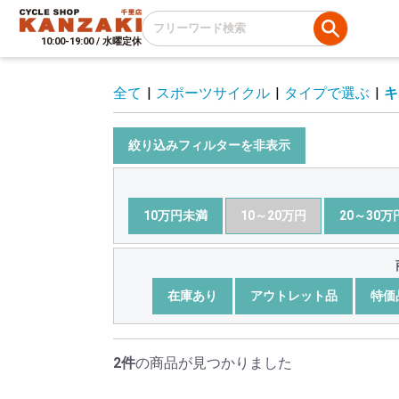
10:00-19:00 / 水曜定休
全て
|
スポーツサイクル
|
タイプで選ぶ
|
キ
絞り込みフィルターを非表示
10万円未満
10～20万円
20～30万
在庫あり
アウトレット品
特価
2件
の商品が見つかりました