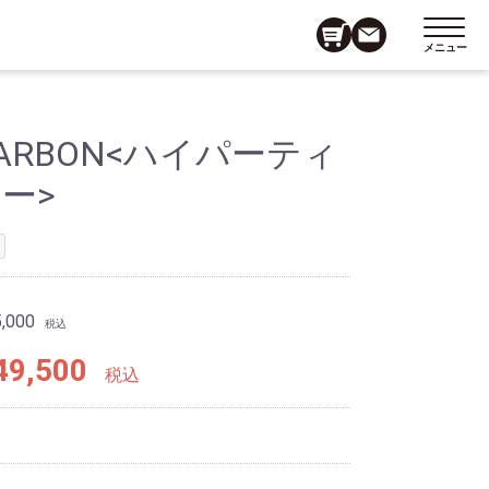
メニュー
 CARBON<ハイパーティ
ー>
,000
税込
9,500
税込