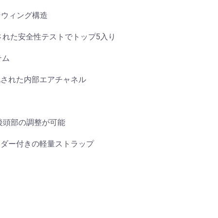
ボンウィング構造
に認知された安全性テストでトップ5入り
テム
化された内部エアチャネル
垂直、後頭部の調整が可能
ィバイダー付きの軽量ストラップ