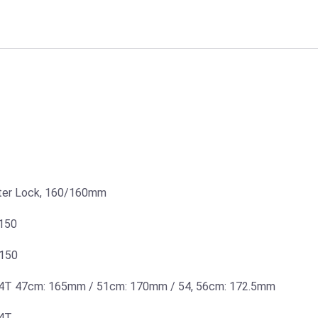
ter Lock, 160/160mm
8150
8150
34T 47cm: 165mm / 51cm: 170mm / 54, 56cm: 172.5mm
34T