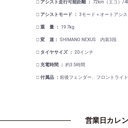
□ アシスト走行可能距離 ：
72km（エコ）/
□ アシストモード ：
3モード＋オートアシス
□ 重 量 ：
19.7kg
□ 変 速：
SHIMANO NEXUS 内装3段
□ タイヤサイズ ：
20インチ
□ 充電時間 ：
約3.5時間
□ 付属品 ：
前後フェンダー、フロントライ
営業日カレ