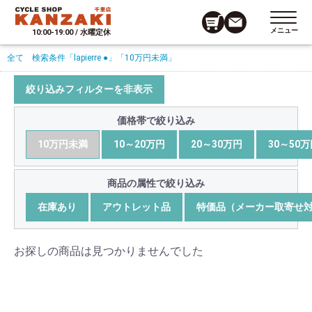
メニュー
10:00-19:00 / 水曜定休
全て
検索条件
「lapierre ●」
「10万円未満」
絞り込みフィルターを非表示
価格帯で絞り込み
10万円未満
10～20万円
20～30万円
30～50
商品の属性で絞り込み
在庫あり
アウトレット品
特価品（メーカー取寄せ
お探しの商品は見つかりませんでした