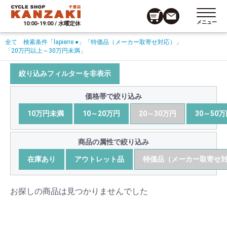
メニュー
10:00-19:00 / 水曜定休
全て
検索条件
「lapierre ●」
「特価品（メーカー取寄せ対応）」
「20万円以上～30万円未満」
絞り込みフィルターを非表示
価格帯で絞り込み
10万円未満
10～20万円
20～30万円
30～50
商品の属性で絞り込み
在庫あり
アウトレット品
特価品（メーカー取寄せ
お探しの商品は見つかりませんでした