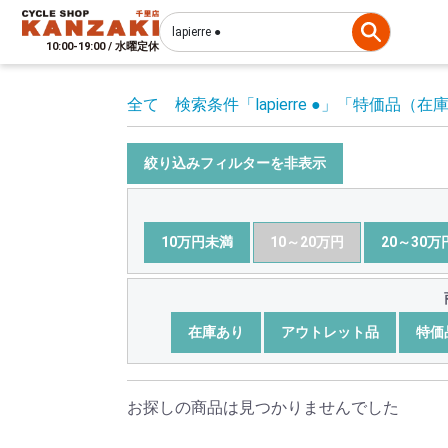
10:00-19:00 / 水曜定休
全て
検索条件
「lapierre ●」
「特価品（在
絞り込みフィルターを非表示
10万円未満
10～20万円
20～30万
在庫あり
アウトレット品
特価
お探しの商品は見つかりませんでした