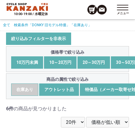
メニュー
10:00-19:00 / 水曜定休
全て
検索条件
「DONKY 旧モデル特価」
「在庫あり」
絞り込みフィルターを非表示
価格帯で絞り込み
10万円未満
10～20万円
20～30万円
30～50
商品の属性で絞り込み
在庫あり
アウトレット品
特価品（メーカー取寄せ
6件
の商品が見つかりました