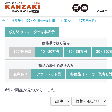
メニュー
10:00-19:00 / 水曜定休
全て
検索条件
「DONKY 旧モデル特価」
「在庫あり」
「10万円未満」
絞り込みフィルターを非表示
価格帯で絞り込み
10万円未満
10～20万円
20～30万円
30～50
商品の属性で絞り込み
在庫あり
アウトレット品
特価品（メーカー取寄せ
6件
の商品が見つかりました