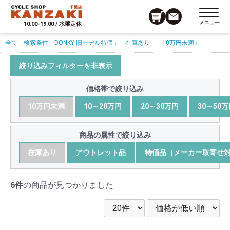
メニュー
10:00-19:00 / 水曜定休
全て
検索条件
「DONKY 旧モデル特価」
「在庫あり」
「10万円未満」
絞り込みフィルターを非表示
価格帯で絞り込み
10万円未満
10～20万円
20～30万円
30～50
商品の属性で絞り込み
在庫あり
アウトレット品
特価品（メーカー取寄せ
6件
の商品が見つかりました