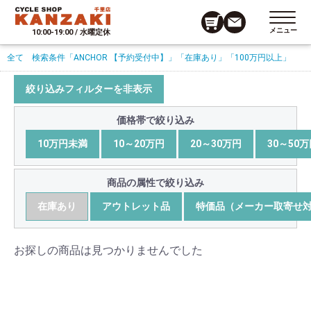
メニュー
10:00-19:00 / 水曜定休
全て
検索条件
「ANCHOR 【予約受付中】」
「在庫あり」
「100万円以上」
絞り込みフィルターを非表示
価格帯で絞り込み
10万円未満
10～20万円
20～30万円
30～50
商品の属性で絞り込み
在庫あり
アウトレット品
特価品（メーカー取寄せ
お探しの商品は見つかりませんでした