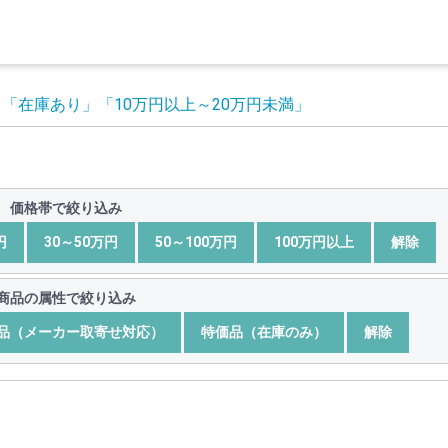
」
「在庫あり」
「10万円以上～20万円未満」
価格帯で絞り込み
円
30～50万円
50～100万円
100万円以上
解除
商品の属性で絞り込み
品（メーカー取寄せ対応）
特価品（在庫のみ）
解除