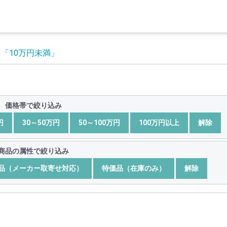
」
「10万円未満」
価格帯で絞り込み
円
30～50万円
50～100万円
100万円以上
解除
商品の属性で絞り込み
品（メーカー取寄せ対応）
特価品（在庫のみ）
解除