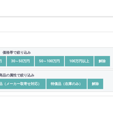
」
価格帯で絞り込み
円
30～50万円
50～100万円
100万円以上
解除
商品の属性で絞り込み
品（メーカー取寄せ対応）
特価品（在庫のみ）
解除