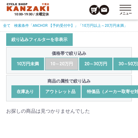
メニュー
10:00-19:00 / 水曜定休
全て
検索条件
「ANCHOR 【予約受付中】」
「10万円以上～20万円未満」
絞り込みフィルターを非表示
価格帯で絞り込み
10万円未満
10～20万円
20～30万円
30～50
商品の属性で絞り込み
在庫あり
アウトレット品
特価品（メーカー取寄せ
お探しの商品は見つかりませんでした