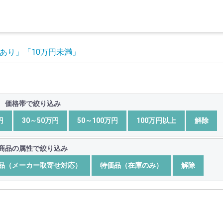
あり」
「10万円未満」
価格帯で絞り込み
円
30～50万円
50～100万円
100万円以上
解除
商品の属性で絞り込み
品（メーカー取寄せ対応）
特価品（在庫のみ）
解除