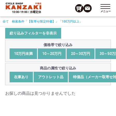
メニュー
10:00-19:00 / 水曜定休
全て
検索条件
「【取寄せ限定特価】」
「100万円以上」
絞り込みフィルターを非表示
価格帯で絞り込み
10万円未満
10～20万円
20～30万円
30～50
商品の属性で絞り込み
在庫あり
アウトレット品
特価品（メーカー取寄せ
お探しの商品は見つかりませんでした