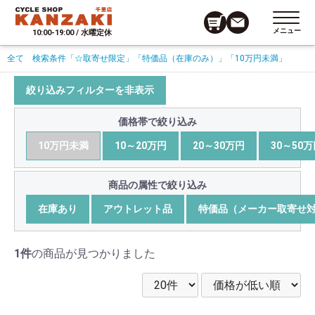
メニュー
10:00-19:00 / 水曜定休
全て
検索条件
「☆取寄せ限定」
「特価品（在庫のみ）」
「10万円未満」
絞り込みフィルターを非表示
価格帯で絞り込み
10万円未満
10～20万円
20～30万円
30～50
商品の属性で絞り込み
在庫あり
アウトレット品
特価品（メーカー取寄せ
1件
の商品が見つかりました