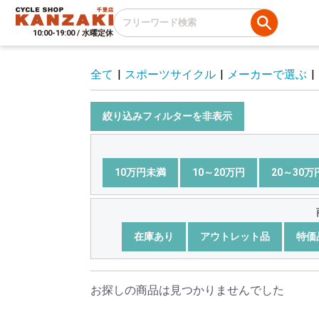
10:00-19:00 / 水曜定休
全て
|
スポーツサイクル
|
メーカーで選ぶ
|
絞り込みフィルターを非表示
10万円未満
10～20万円
20～30万
在庫あり
アウトレット品
特価
お探しの商品は見つかりませんでした