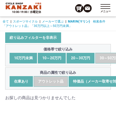
メニュー
10:00-19:00 / 水曜定休
全て
|
スポーツサイクル
|
メーカーで選ぶ
|
MARIN(マリン)
検索条件
「アウトレット品」
「30万円以上～50万円未満」
絞り込みフィルターを非表示
価格帯で絞り込み
10万円未満
10～20万円
20～30万円
30～50
商品の属性で絞り込み
在庫あり
アウトレット品
特価品（メーカー取寄せ
お探しの商品は見つかりませんでした