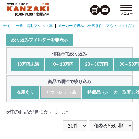
メニュー
10:00-19:00 / 水曜定休
全て
|
一般・電動アシスト車
|
メーカーで選ぶ
検索条件
「アウトレット品」
絞り込みフィルターを非表示
価格帯で絞り込み
10万円未満
10～20万円
20～30万円
30～50
商品の属性で絞り込み
在庫あり
アウトレット品
特価品（メーカー取寄せ
5件
の商品が見つかりました