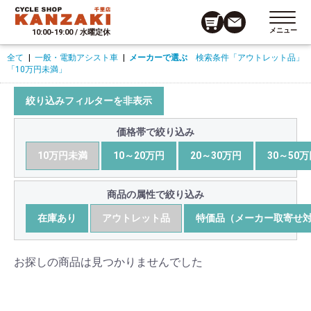
メニュー
10:00-19:00 / 水曜定休
全て
|
一般・電動アシスト車
|
メーカーで選ぶ
検索条件
「アウトレット品」
「10万円未満」
絞り込みフィルターを非表示
価格帯で絞り込み
10万円未満
10～20万円
20～30万円
30～50
商品の属性で絞り込み
在庫あり
アウトレット品
特価品（メーカー取寄せ
お探しの商品は見つかりませんでした