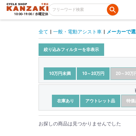
10:00-19:00 / 水曜定休
全て
|
一般・電動アシスト車
|
メーカーで選
絞り込みフィルターを非表示
10万円未満
10～20万円
20～30万
在庫あり
アウトレット品
特価
お探しの商品は見つかりませんでした