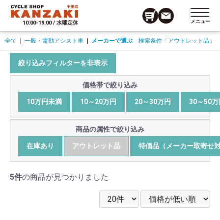
メニュー
10:00-19:00 / 水曜定休
全て
|
一般・電動アシスト車
|
メーカーで選ぶ
検索条件
「アウトレット品」
絞り込みフィルターを非表示
価格帯で絞り込み
10万円未満
10～20万円
20～30万円
30～50
商品の属性で絞り込み
在庫あり
アウトレット品
特価品（メーカー取寄せ
5件
の商品が見つかりました