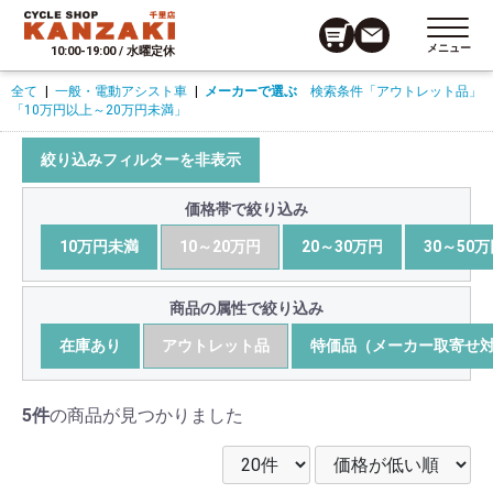
メニュー
10:00-19:00 / 水曜定休
全て
|
一般・電動アシスト車
|
メーカーで選ぶ
検索条件
「アウトレット品」
「10万円以上～20万円未満」
絞り込みフィルターを非表示
価格帯で絞り込み
10万円未満
10～20万円
20～30万円
30～50
商品の属性で絞り込み
在庫あり
アウトレット品
特価品（メーカー取寄せ
5件
の商品が見つかりました