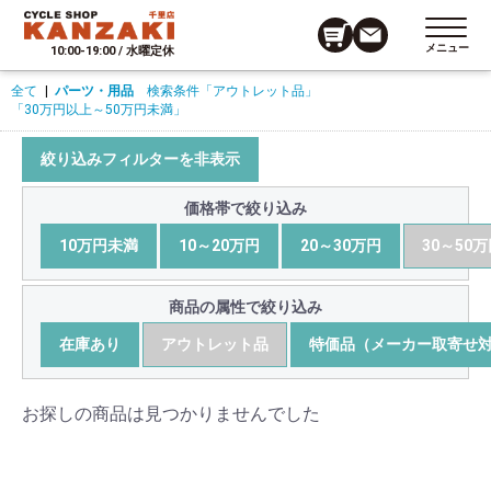
メニュー
10:00-19:00 / 水曜定休
全て
|
パーツ・用品
検索条件
「アウトレット品」
「30万円以上～50万円未満」
絞り込みフィルターを非表示
価格帯で絞り込み
10万円未満
10～20万円
20～30万円
30～50
商品の属性で絞り込み
在庫あり
アウトレット品
特価品（メーカー取寄せ
お探しの商品は見つかりませんでした