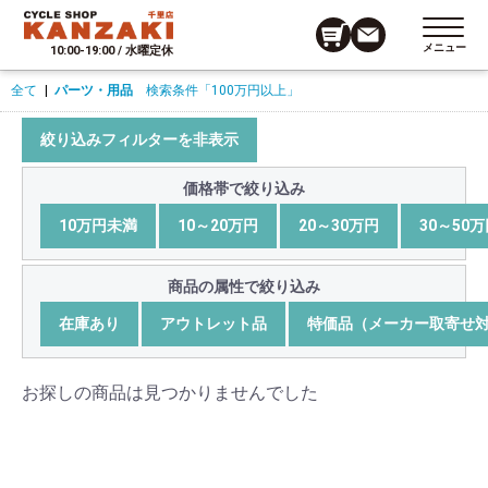
メニュー
10:00-19:00 / 水曜定休
全て
|
パーツ・用品
検索条件
「100万円以上」
絞り込みフィルターを非表示
価格帯で絞り込み
10万円未満
10～20万円
20～30万円
30～50
商品の属性で絞り込み
在庫あり
アウトレット品
特価品（メーカー取寄せ
お探しの商品は見つかりませんでした