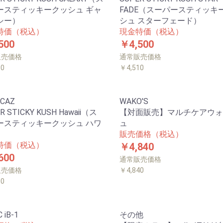
ースティッキークッシュ ギャ
FADE（スーパースティッキ
シー）
シュ スターフェード）
特価（税込）
現金特価（税込）
500
￥4,500
販売価格
通常販売価格
10
￥4,510
CAZ
WAKO'S
R STICKY KUSH Hawaii（ス
【対面販売】マルチケアウォ
ースティッキークッシュ ハワ
ュ
販売価格（税込）
特価（税込）
￥4,840
600
通常販売価格
販売価格
￥4,840
00
 iB-1
その他