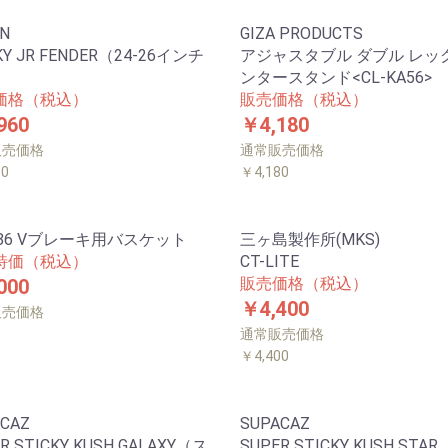
N
GIZA PRODUCTS
KY JR FENDER（24-26インチ
アジャスタブル ダブル レッ
ンタースタンド<CL-KA56>
価格（税込）
販売価格（税込）
960
￥4,180
販売価格
通常販売価格
60
￥4,180
286 Vブレーキ用バスケット
三ヶ島製作所(MKS)
特価（税込）
CT-LITE
販売価格（税込）
000
￥4,400
販売価格
通常販売価格
￥4,400
CAZ
SUPACAZ
R STICKY KUSH GALAXY（ス
SUPER STICKY KUSH STAR