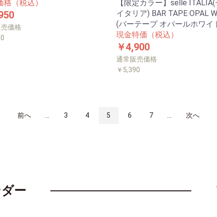
価格（税込）
【限定カラー】selle ITALIA
イタリア) BAR TAPE OPAL W
950
(バーテープ オパールホワイ
販売価格
現金特価（税込）
50
￥4,900
通常販売価格
￥5,390
前へ
...
3
4
5
6
7
...
次へ
ンダー