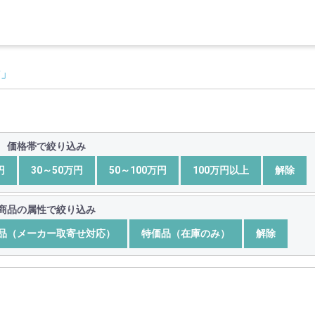
満」
価格帯で絞り込み
円
30～50万円
50～100万円
100万円以上
解除
商品の属性で絞り込み
品（メーカー取寄せ対応）
特価品（在庫のみ）
解除