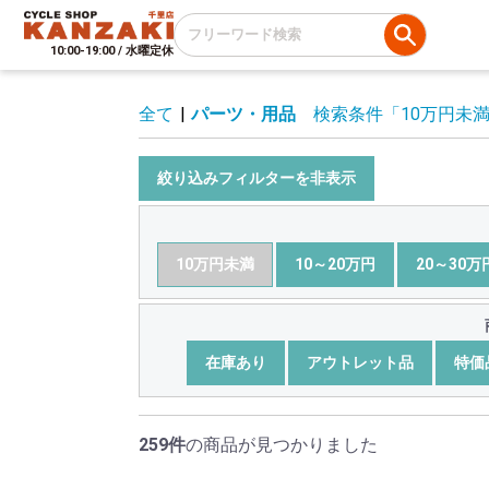
10:00-19:00 / 水曜定休
全て
|
パーツ・用品
検索条件
「10万円未
絞り込みフィルターを非表示
10万円未満
10～20万円
20～30万
在庫あり
アウトレット品
特価
259件
の商品が見つかりました