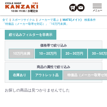
メニュー
10:00-19:00 / 水曜定休
全て
|
スポーツサイクル
|
メーカーで選ぶ
|
MATE(メイト)
検索条件
「特価品（メーカー取寄せ対応）」
「10万円未満」
絞り込みフィルターを非表示
価格帯で絞り込み
10万円未満
10～20万円
20～30万円
30～50
商品の属性で絞り込み
在庫あり
アウトレット品
特価品（メーカー取寄せ
お探しの商品は見つかりませんでした