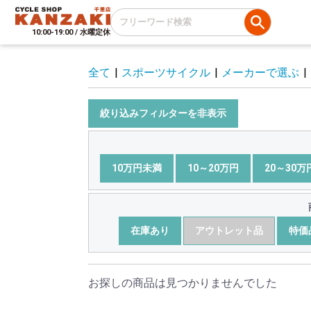
10:00-19:00 / 水曜定休
全て
|
スポーツサイクル
|
メーカーで選ぶ
|
絞り込みフィルターを非表示
10万円未満
10～20万円
20～30万
在庫あり
アウトレット品
特価
お探しの商品は見つかりませんでした