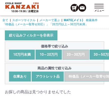
メニュー
10:00-19:00 / 水曜定休
全て
|
スポーツサイクル
|
メーカーで選ぶ
|
MATE(メイト)
検索条件
「特価品（メーカー取寄せ対応）」
「20万円以上～30万円未満」
絞り込みフィルターを非表示
価格帯で絞り込み
10万円未満
10～20万円
20～30万円
30～50
商品の属性で絞り込み
在庫あり
アウトレット品
特価品（メーカー取寄せ
お探しの商品は見つかりませんでした