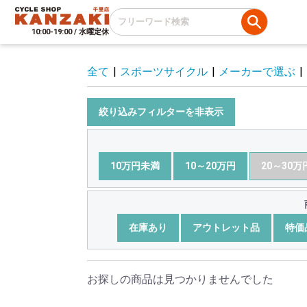
10:00-19:00 / 水曜定休
全て
|
スポーツサイクル
|
メーカーで選ぶ
|
絞り込みフィルターを非表示
10万円未満
10～20万円
20～30万
在庫あり
アウトレット品
特価
お探しの商品は見つかりませんでした