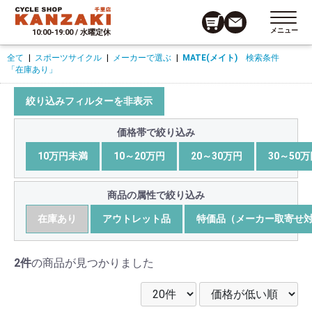
メニュー
10:00-19:00 / 水曜定休
全て
|
スポーツサイクル
|
メーカーで選ぶ
|
MATE(メイト)
検索条件
「在庫あり」
絞り込みフィルターを非表示
価格帯で絞り込み
10万円未満
10～20万円
20～30万円
30～50
商品の属性で絞り込み
在庫あり
アウトレット品
特価品（メーカー取寄せ
2件
の商品が見つかりました