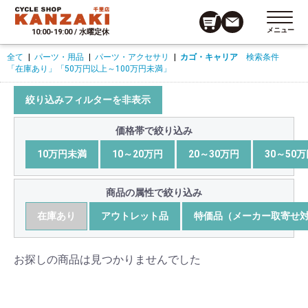
メニュー
10:00-19:00 / 水曜定休
全て
|
パーツ・用品
|
パーツ・アクセサリ
|
カゴ・キャリア
検索条件
「在庫あり」
「50万円以上～100万円未満」
絞り込みフィルターを非表示
価格帯で絞り込み
10万円未満
10～20万円
20～30万円
30～50
商品の属性で絞り込み
在庫あり
アウトレット品
特価品（メーカー取寄せ
お探しの商品は見つかりませんでした