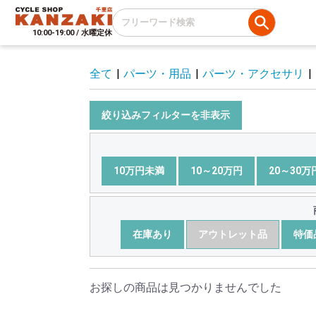
10:00-19:00 / 水曜定休
全て
|
パーツ・用品
|
パーツ・アクセサリ
|
絞り込みフィルターを非表示
10万円未満
10～20万円
20～30万
在庫あり
アウトレット品
特価
お探しの商品は見つかりませんでした