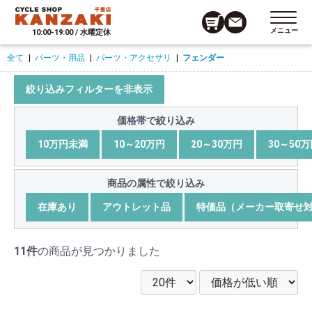
メニュー
10:00-19:00 / 水曜定休
全て
|
パーツ・用品
|
パーツ・アクセサリ
|
フェンダー
絞り込みフィルターを非表示
価格帯で絞り込み
10万円未満
10～20万円
20～30万円
30～50
商品の属性で絞り込み
在庫あり
アウトレット品
特価品（メーカー取寄せ
11件
の商品が見つかりました