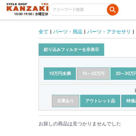
10:00-19:00 / 水曜定休
全て
|
パーツ・用品
|
パーツ・アクセサリ
|
絞り込みフィルターを非表示
10万円未満
10～20万円
20～30万
在庫あり
アウトレット品
特価
お探しの商品は見つかりませんでした