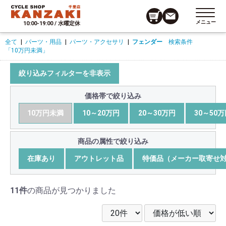
メニュー
10:00-19:00 / 水曜定休
全て
|
パーツ・用品
|
パーツ・アクセサリ
|
フェンダー
検索条件
「10万円未満」
絞り込みフィルターを非表示
価格帯で絞り込み
10万円未満
10～20万円
20～30万円
30～50
商品の属性で絞り込み
在庫あり
アウトレット品
特価品（メーカー取寄せ
11件
の商品が見つかりました