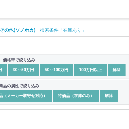
その他(ソノホカ)
検索条件
「在庫あり」
価格帯で絞り込み
円
30～50万円
50～100万円
100万円以上
解除
商品の属性で絞り込み
品（メーカー取寄せ対応）
特価品（在庫のみ）
解除