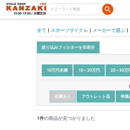
10:00-19:00 / 水曜定休
全て
|
スポーツサイクル
|
メーカーで選ぶ
|
絞り込みフィルターを非表示
10万円未満
10～20万円
20～30万
在庫あり
アウトレット品
特価
1件
の商品が見つかりました