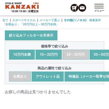
メニュー
10:00-19:00 / 水曜定休
全て
|
スポーツサイクル
|
メーカーで選ぶ
|
その他(ソノホカ)
検索条件
「在庫あり」
「20万円以上～30万円未満」
絞り込みフィルターを非表示
価格帯で絞り込み
10万円未満
10～20万円
20～30万円
30～50
商品の属性で絞り込み
在庫あり
アウトレット品
特価品（メーカー取寄せ
お探しの商品は見つかりませんでした