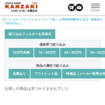
メニュー
10:00-19:00 / 水曜定休
全て
|
スポーツサイクル
|
メーカーで選ぶ
|
POLYGON(ポリゴン)
検索条件
「100万円以上」
絞り込みフィルターを非表示
価格帯で絞り込み
10万円未満
10～20万円
20～30万円
30～50
商品の属性で絞り込み
在庫あり
アウトレット品
特価品（メーカー取寄せ
お探しの商品は見つかりませんでした