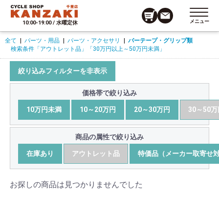
メニュー
10:00-19:00 / 水曜定休
全て
|
パーツ・用品
|
パーツ・アクセサリ
|
バーテープ・グリップ類
検索条件
「アウトレット品」
「30万円以上～50万円未満」
絞り込みフィルターを非表示
価格帯で絞り込み
10万円未満
10～20万円
20～30万円
30～50
商品の属性で絞り込み
在庫あり
アウトレット品
特価品（メーカー取寄せ
お探しの商品は見つかりませんでした